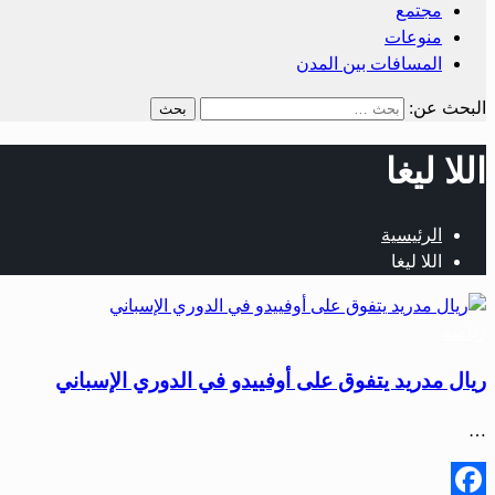
مجتمع
منوعات
المسافات بين المدن
البحث عن:
اللا ليغا
الرئيسية
اللا ليغا
رياضة
ريال مدريد يتفوق على أوفييدو في الدوري الإسباني
…