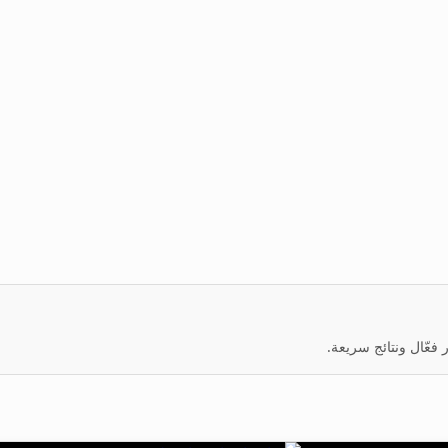
عّال ونتائج سريعة.