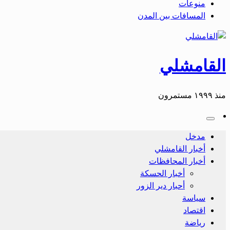
منوعات
المسافات بين المدن
القامشلي
منذ ١٩٩٩ مستمرون
مدخل
أخبار القامشلي
أخبار المحافظات
أخبار الحسكة
أحبار دير الزور
سياسة
اقتصاد
رياضة