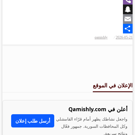
Viber
Snapchat
Email
qamishly
2026-05-21
Share
الإعلان في الموقع
أعلن في Qamishly.com
واجعل نشاطك يظهر أمام قرّاء القامشلي
أرسل طلب إعلان
وكل المحافظات السورية. جمهور فعّال
ونتائج سريعة.