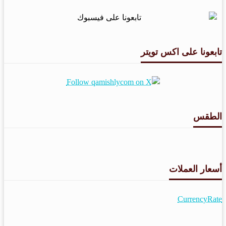
تابعونا على اكس تويتر
الطقس
طقس القامشلي
أسعار العملات
CurrencyRate