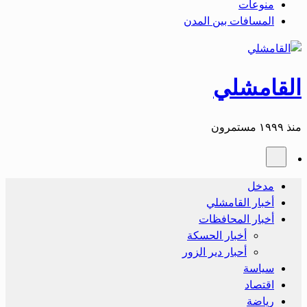
منوعات
المسافات بين المدن
القامشلي
منذ ١٩٩٩ مستمرون
مدخل
أخبار القامشلي
أخبار المحافظات
أخبار الحسكة
أحبار دير الزور
سياسة
اقتصاد
رياضة