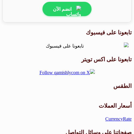
انضم الآن
تابعونا على فيسبوك
تابعونا على اكس تويتر
الطقس
طقس القامشلي
أسعار العملات
CurrencyRate
صفحاتنا على وسائل التواصل