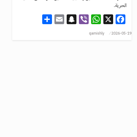
الحرية.
Share
Snapchat
Email
WhatsApp
Viber
Facebook
X
qamishly
2026-05-19