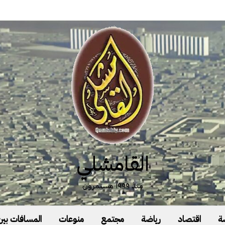
القامشلي
منذ ١٩٩٩ مستمرون
ة
اقتصاد
رياضة
مجتمع
منوعات
المسافات بين