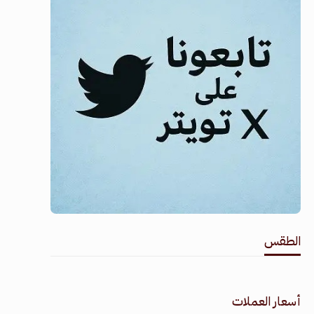
الطقس
طقس القامشلي
أسعار العملات