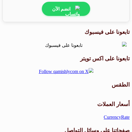
انضم الآن
تابعونا على فيسبوك
تابعونا على اكس تويتر
الطقس
طقس القامشلي
أسعار العملات
CurrencyRate
صفحاتنا على وسائل التواصل