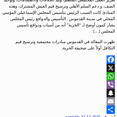
الصف، و دعم السلم الأهلي وترسيخ قيم العيش المشترك، وهذه
المبادئ كانت السبب الرئيس بتأسيس المجلس الإسماعيلي المؤمني
المحلي في مدينة القدموس . التأسيس والدوافع رئيس المجلس
بشار كمون أوضح لـ “الحرية” أنه من أسباب ودوافع تأسيس
المجلس […]
ظهرت المقالة في القدموس مبادرات مجتمعية وترسيخ قيم
التكافل أولاً على صحيفة الحرية.
Facebook
X
WhatsApp
Viber
Snapchat
Email
نُشر في
2025-12-23
qamishly