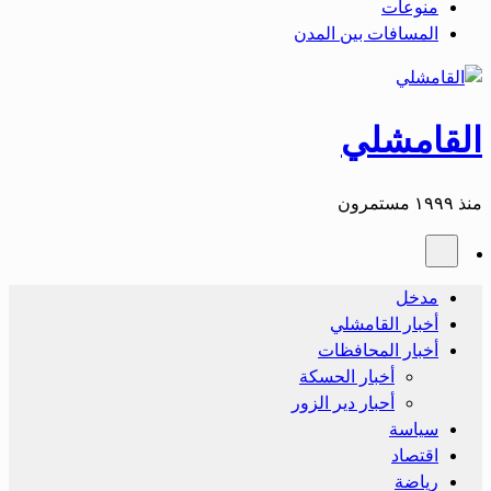
منوعات
المسافات بين المدن
القامشلي
منذ ١٩٩٩ مستمرون
مدخل
أخبار القامشلي
أخبار المحافظات
أخبار الحسكة
أحبار دير الزور
سياسة
اقتصاد
رياضة