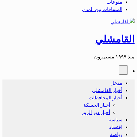
منوعات
المسافات بين المدن
القامشلي
منذ ١٩٩٩ مستمرون
مدخل
أخبار القامشلي
أخبار المحافظات
أخبار الحسكة
أحبار دير الزور
سياسة
اقتصاد
رياضة