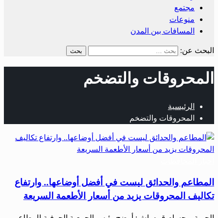
مجتمع
منوعات
المسافات بين المدن
البحث عن:
المحروقات والتضخم
الرئيسية
المحروقات والتضخم
أخبار المحافظات
المطاعم والحدائق ليست في أفضل أوضاعها.. وارتفاع
تكاليف المحروقات يزيد من أسعار الأطعمة السريعة
الحرية – حسام قره باش: أوضح رئيس الجمعية الحرفية للمطاعم