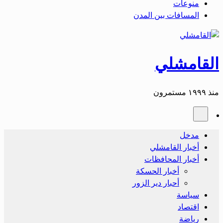
منوعات
المسافات بين المدن
القامشلي
منذ ١٩٩٩ مستمرون
مدخل
أخبار القامشلي
أخبار المحافظات
أخبار الحسكة
أحبار دير الزور
سياسة
اقتصاد
رياضة