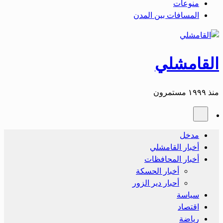
منوعات
المسافات بين المدن
القامشلي
منذ ١٩٩٩ مستمرون
مدخل
أخبار القامشلي
أخبار المحافظات
أخبار الحسكة
أحبار دير الزور
سياسة
اقتصاد
رياضة