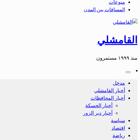
منوعات
المسافات بين المدن
القامشلي
منذ ١٩٩٩ مستمرون
مدخل
أخبار القامشلي
أخبار المحافظات
أخبار الحسكة
أحبار دير الزور
سياسة
اقتصاد
رياضة