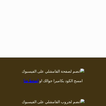
امسح الكود بكاميرا جوالك او
اضغط هنا