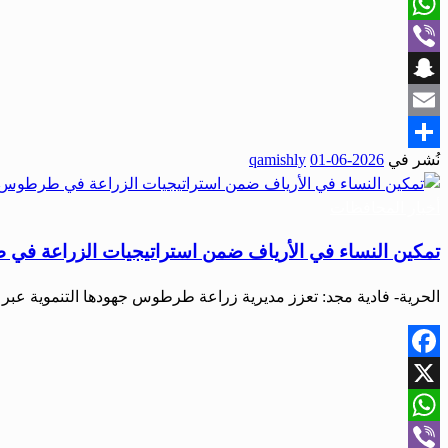
X
WhatsApp
Viber
Snapchat
Email
نُشر في
2026-06-01
qamishly
Share
أخبار المحافظات
تمكين النساء في الأرياف ضمن استراتيجيات الزراعة ف
‏الحرية- فادية مجد: ‏تعزز مديرية زراعة طرطوس جهودها التنموية عبر ت
Facebook
X
WhatsApp