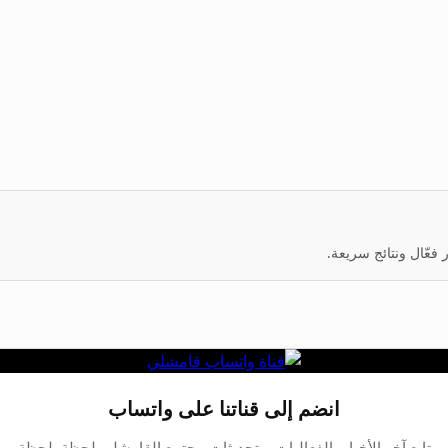
عّال ونتائج سريعة.
انضم إلى قناتنا على واتساب
تابع آخر الأخبار، الفعاليات، وتحديثات مجتمع القامشلي لحظة بلحظة