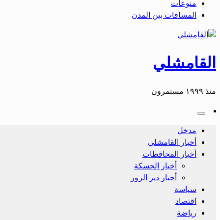
منوعات
المسافات بين المدن
القامشلي
منذ ١٩٩٩ مستمرون
مدخل
أخبار القامشلي
أخبار المحافظات
أخبار الحسكة
أحبار دير الزور
سياسة
اقتصاد
رياضة