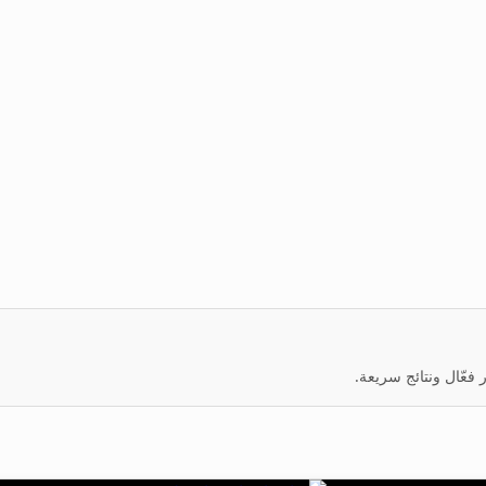
عّال ونتائج سريعة.