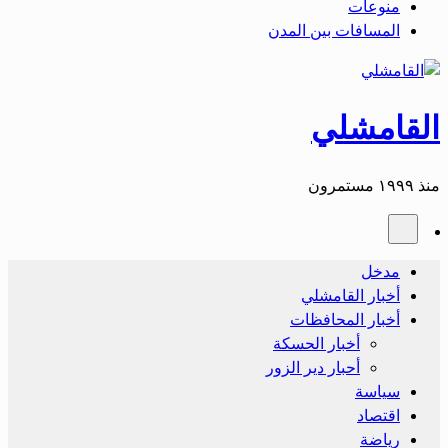
منوعات
المسافات بين المدن
القامشلي
منذ ١٩٩٩ مستمرون
مدخل
أخبار القامشلي
أخبار المحافظات
أخبار الحسكة
أحبار دير الزور
سياسة
اقتصاد
رياضة