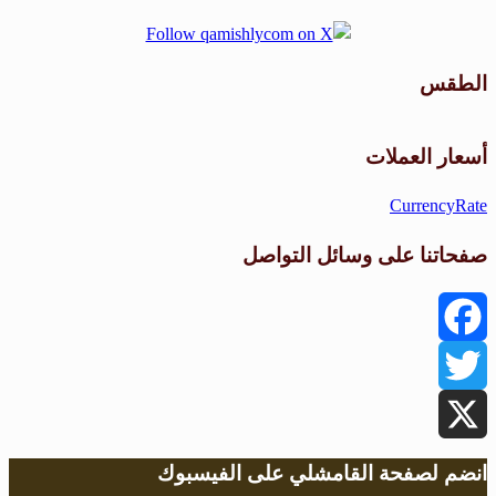
الطقس
طقس القامشلي
أسعار العملات
CurrencyRate
صفحاتنا على وسائل التواصل
Facebook
Twitter
X
انضم لصفحة القامشلي على الفيسبوك