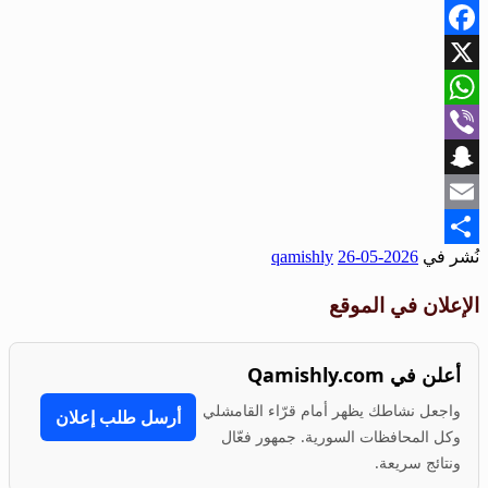
Facebook
X
WhatsApp
Viber
Snapchat
Email
نُشر في
2026-05-26
qamishly
Share
الإعلان في الموقع
أعلن في Qamishly.com
واجعل نشاطك يظهر أمام قرّاء القامشلي
أرسل طلب إعلان
وكل المحافظات السورية. جمهور فعّال
ونتائج سريعة.