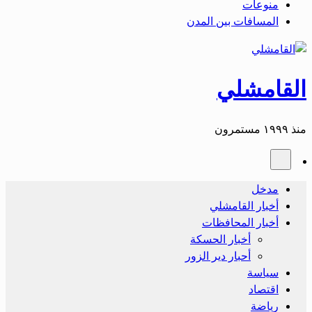
منوعات
المسافات بين المدن
القامشلي
منذ ١٩٩٩ مستمرون
مدخل
أخبار القامشلي
أخبار المحافظات
أخبار الحسكة
أحبار دير الزور
سياسة
اقتصاد
رياضة