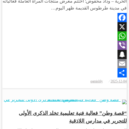
الحرية – وداد محفوض: اختتم معرض منتجات المرأة العاملة فعالياته
في مدينة طرطوس القديمة ظهر اليوم…
Facebook
X
WhatsApp
Viber
Snapchat
Email
نُشر
qamishly
2025-12-04
Share
في
مجتمع
“قصة وطن” فعالية فنية تعليمية تخلد الذكرى الأولى
للتحرير في مدارس اللاذقية