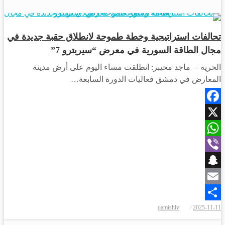
اقتصاد
تحالفات استراتيجية وخطة طموحة لانطلاق حقبة جديدة في
مجال الطاقة السورية في معرض “سيربترو 7”
الحرية – ماجد مخيبر: انطلقت مساء اليوم على أرض مدينة
المعارض في دمشق فعاليات الدورة السابعة…
Facebook
X
WhatsApp
Viber
Snapchat
Email
نُشر
qamishly
2025-11-11
Share
في