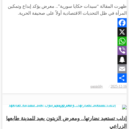
ظهرت المقالة “سيدات حكايا سورية”.. معرض يؤكد إبداع وتمكين
المرأة في ظل التحديات الاقتصادية أولاً على صحيفة الحرية.
Facebook
X
WhatsApp
Viber
Snapchat
Email
نُشر
qamishly
2025-12-16
Share
في
أخبار المحافظات
إدلب تستعيد نضارتها.. ومعرض الزيتون يعيد للمدينة طابعها
الزراعي