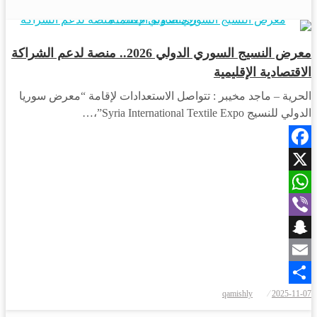
اقتصاد
معرض النسيج السوري الدولي 2026.. منصة لدعم الشراكة
الاقتصادية الإقليمية
الحرية – ماجد مخيبر : تتواصل الاستعدادات لإقامة “معرض سوريا
الدولي للنسيج Syria International Textile Expo”،…
Facebook
X
WhatsApp
Viber
Snapchat
Email
نُشر
qamishly
2025-11-07
Share
في