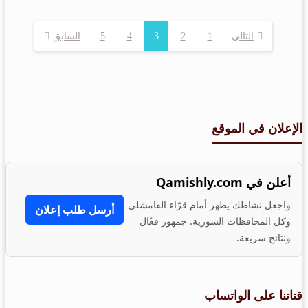
التالي
1
2
3
4
5
السابق
تعدد
صفحات
المقالات
الإعلان في الموقع
أعلن في Qamishly.com
واجعل نشاطك يظهر أمام قرّاء القامشلي
أرسل طلب إعلان
وكل المحافظات السورية. جمهور فعّال
ونتائج سريعة.
قناتنا على الواتساب