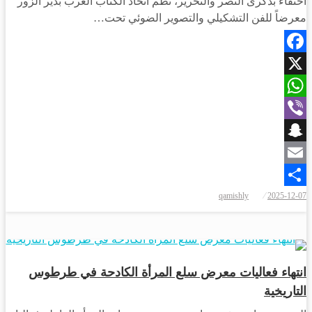
احتفاءً بذكرى النصر والتحرير، نظم اتحاد الكتاب العرب بدير الزور
معرضاً للفن التشكيلي والتصوير الضوئي تحت…
Facebook
X
WhatsApp
Viber
Snapchat
Email
نُشر
qamishly
2025-12-07
Share
في
أخبار المحافظات
انتهاء فعاليات معرض سلع المرأة الكادحة في طرطوس
التاريخية