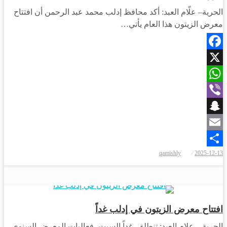
الحرية– علّام العبد: أكد محافظ إدلب محمد عبد الرحمن أن افتتاح
معرض الزيتون هذا العام يأتي…
Facebook
X
WhatsApp
Viber
Snapchat
Email
نُشر
qamishly
2025-12-13
Share
في
أخبار المحافظات
افتتاح معرض الزيتون في إدلب غداً
الحرية – علام العبد: تنطلق، غداً السبت، فعاليات المعرض السنوي