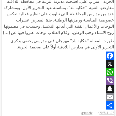
الحرية – سراب علي: افتتحت مديرية التربية في محافظة اللاذقية
معارضها الفنية “حكاية بلد”، بمناسبة عيد التحرير الأول، وبمشاركة
عدد من مدارس المحافظة التي تناوبت على تنظيم فعالية تعكس
خصوصية المناسبة ورمزيتها الوطنية. ضمّ المعرض عشرات
اللوحات والأعمال الفنية التي أبدعها التلاميذ، وجسدت في مضمونها
روح الانتماء وحب الوطن، وقدّم الطلاب لوحات عبروا فيها عن […]
ظهرت المقالة “حكاية بلد” مهرجان فني مدرسي يحتفي بذكرى
التحرير الأولى في مدارس اللاذقية أولاً على صحيفة الحرية.
Facebook
X
WhatsApp
Viber
Snapchat
Email
نُشر
qamishly
2025-11-27
Share
في