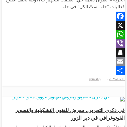
فعاليات “حلب ستّ الكل” في حلب…
Facebook
X
WhatsApp
Viber
Snapchat
Email
نُشر
qamishly
2025-12-11
Share
في
أحبار دير الزور
في ذكرى التحرير.. معرض للفنون التشكيلية والتصوير
الفوتوغرافي في دير الزور