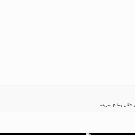
عّال ونتائج سريعة.