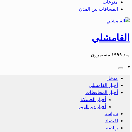
منوعات
المسافات بين المدن
القامشلي
منذ ١٩٩٩ مستمرون
مدخل
أخبار القامشلي
أخبار المحافظات
أخبار الحسكة
أحبار دير الزور
سياسة
اقتصاد
رياضة