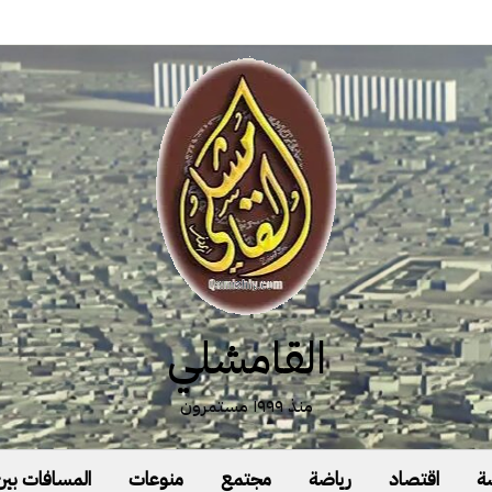
القامشلي
منذ ١٩٩٩ مستمرون
ة
اقتصاد
رياضة
مجتمع
منوعات
المسافات بين