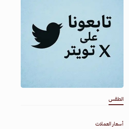
الطقس
طقس القامشلي
أسعار العملات