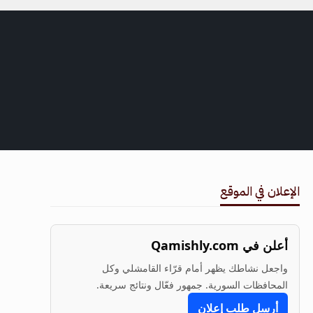
الإعلان في الموقع
أعلن في Qamishly.com
واجعل نشاطك يظهر أمام قرّاء القامشلي وكل
المحافظات السورية. جمهور فعّال ونتائج سريعة.
أرسل طلب إعلان