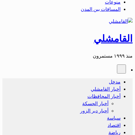
منوعات
المسافات بين المدن
القامشلي
منذ ١٩٩٩ مستمرون
مدخل
أخبار القامشلي
أخبار المحافظات
أخبار الحسكة
أحبار دير الزور
سياسة
اقتصاد
رياضة