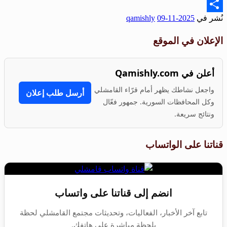
Email
نُشر في
2025-11-09
qamishly
Share
الإعلان في الموقع
أعلن في Qamishly.com
واجعل نشاطك يظهر أمام قرّاء القامشلي
أرسل طلب إعلان
وكل المحافظات السورية. جمهور فعّال
ونتائج سريعة.
قناتنا على الواتساب
انضم إلى قناتنا على واتساب
تابع آخر الأخبار، الفعاليات، وتحديثات مجتمع القامشلي لحظة
بلحظة مباشرة على هاتفك.