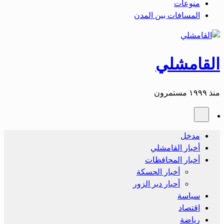
منوعات
المسافات بين المدن
القامشلي
منذ ١٩٩٩ مستمرون
مدخل
أخبار القامشلي
أخبار المحافظات
أخبار الحسكة
أحبار دير الزور
سياسة
اقتصاد
رياضة