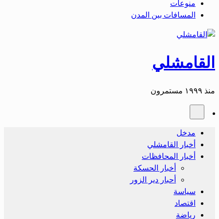
منوعات
المسافات بين المدن
القامشلي
منذ ١٩٩٩ مستمرون
مدخل
أخبار القامشلي
أخبار المحافظات
أخبار الحسكة
أحبار دير الزور
سياسة
اقتصاد
رياضة