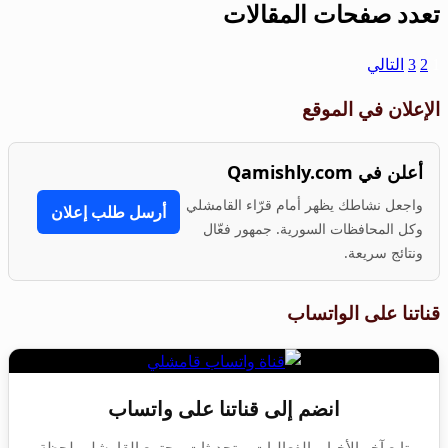
تعدد صفحات المقالات
1
2
3
التالي
الإعلان في الموقع
أعلن في Qamishly.com
واجعل نشاطك يظهر أمام قرّاء القامشلي
أرسل طلب إعلان
وكل المحافظات السورية. جمهور فعّال
ونتائج سريعة.
قناتنا على الواتساب
انضم إلى قناتنا على واتساب
تابع آخر الأخبار، الفعاليات، وتحديثات مجتمع القامشلي لحظة