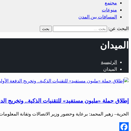
مجتمع
منوعات
المسافات بين المدن
البحث عن:
الميدان
الرئيسية
الميدان
أخبار المحافظات
إطلاق حملة «مليون مستفيد» للتقنيات الذكية.. وتخريج الدف
الحرية– زهير المحمد: برعاية وحضور وزير الاتصالات وتقانة المعلوم