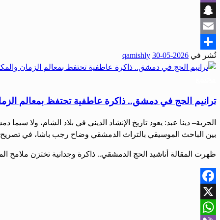
Viber
Snapchat
Email
نُشر في
2026-05-30
qamishly
Share
مجتمع
ترانيم الحج في دمشق.. ذاكرة عاطفية تحتفظ بمعالم الزما
الحرية– دينا عبد: يعود تاريخ الإنشاد الديني في بلاد الشام، ولا سيما 
بين الباحث الموسيقي بالتراث الدمشقي وضاح رجب باشا، في تصريح لصح
ظهرت المقالة أناشيد الحج الدمشقي.. ذاكرة وجدانية تختزن ملامح المك
Facebook
X