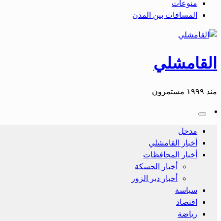
منوعات
المسافات بين المدن
القامشلي
منذ ١٩٩٩ مستمرون
مدخل
أخبار القامشلي
أخبار المحافظات
أخبار الحسكة
أحبار دير الزور
سياسة
اقتصاد
رياضة