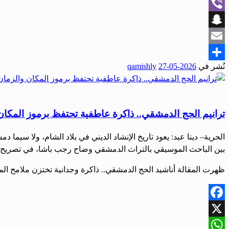
WhatsApp
Viber
Snapchat
Email
نُشر في
2026-05-27
qamishly
Share
مجتمع
ترانيم الحج الدمشقي.. ذاكرة عاطفية تحتفظ برموز المكان
الحرية– دينا عبد: يعود تاريخ الإنشاد الديني في بلاد الشام، ولا سيما 
بين الباحث الموسيقي بالتراث الدمشقي وضاح رجب باشا، في تصريح لصح
ظهرت المقالة أناشيد الحج الدمشقي.. ذاكرة وجدانية تختزن ملامح المك
Facebook
X