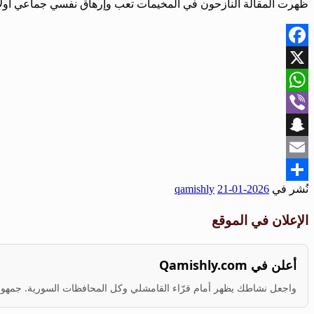
ظهرت المقالة النازحون في المخيمات تعب وإرهاق نفسي جماعي أولاً
Facebook
X
WhatsApp
Viber
Snapchat
Email
نُشر في
2026-01-21
qamishly
Share
الإعلان في الموقع
أعلن في Qamishly.com
واجعل نشاطك يظهر أمام قرّاء القامشلي وكل المحافظات السورية. جمهور ف