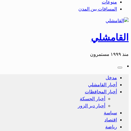
منوعات
المسافات بين المدن
القامشلي
منذ ١٩٩٩ مستمرون
مدخل
أخبار القامشلي
أخبار المحافظات
أخبار الحسكة
أحبار دير الزور
سياسة
اقتصاد
رياضة