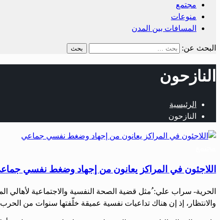
مجتمع
منوعات
المسافات بين المدن
البحث عن:
النازحون
الرئيسية
النازحون
مجتمع
اللاجئون في المراكز يعانون من إجهاد وضغط نفسي جماع
الحرية- سراب علي: ُمثل قضية الصحة النفسية والاجتماعية لأهالي المخ
والانتظار، إذ إن هناك تداعيات نفسية عميقة خلّفتها سنوات من الحرب 