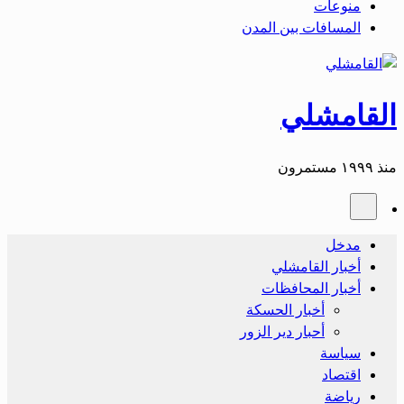
منوعات
المسافات بين المدن
القامشلي
منذ ١٩٩٩ مستمرون
مدخل
أخبار القامشلي
أخبار المحافظات
أخبار الحسكة
أحبار دير الزور
سياسة
اقتصاد
رياضة