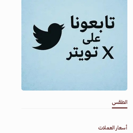
الطقس
طقس القامشلي
أسعار العملات