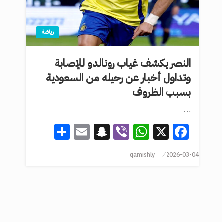
رياضة
النصر يكشف غياب رونالدو للإصابة
وتداول أخبار عن رحيله من السعودية
بسبب الظروف
…
Share
Snapchat
Email
WhatsApp
Viber
Facebook
X
qamishly
2026-03-04