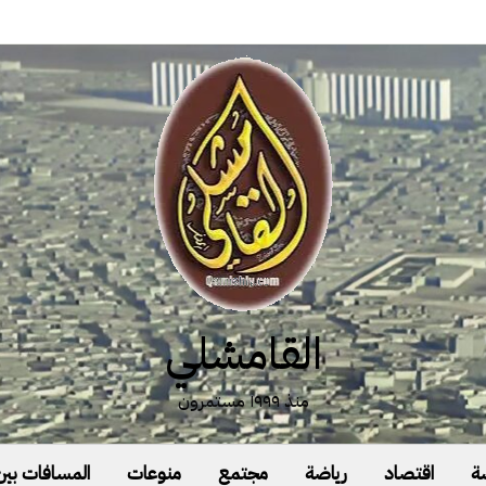
القامشلي
منذ ١٩٩٩ مستمرون
ة
اقتصاد
رياضة
مجتمع
منوعات
المسافات بين