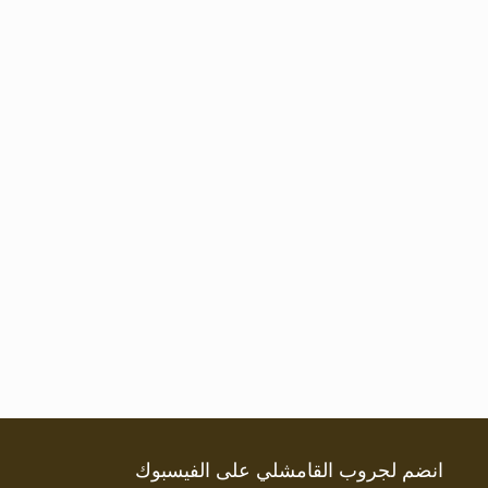
انضم لجروب القامشلي على الفيسبوك