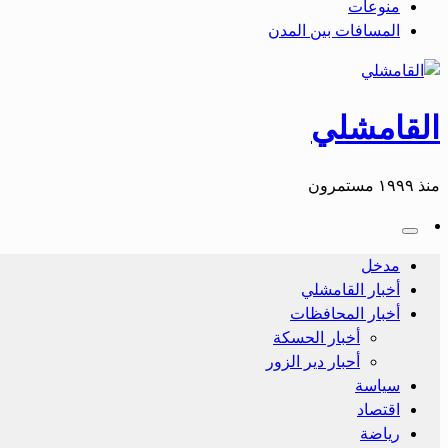
منوعات
المسافات بين المدن
القامشلي
منذ ١٩٩٩ مستمرون
مدخل
أخبار القامشلي
أخبار المحافظات
أخبار الحسكة
أحبار دير الزور
سياسة
اقتصاد
رياضة