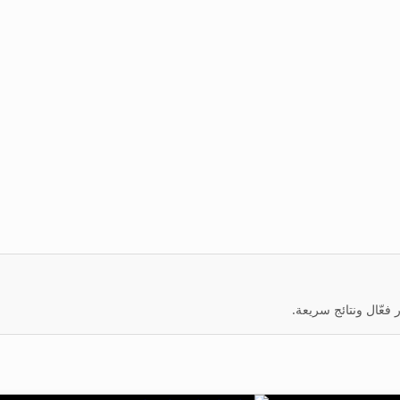
عّال ونتائج سريعة.