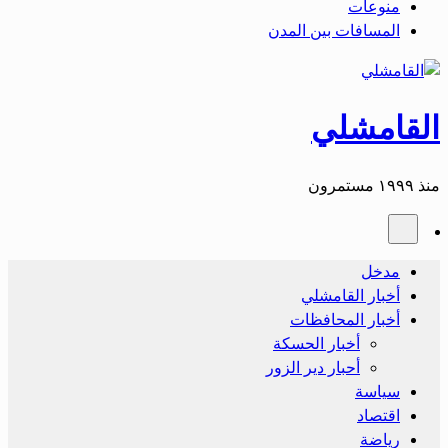
منوعات
المسافات بين المدن
القامشلي
منذ ١٩٩٩ مستمرون
مدخل
أخبار القامشلي
أخبار المحافظات
أخبار الحسكة
أحبار دير الزور
سياسة
اقتصاد
رياضة