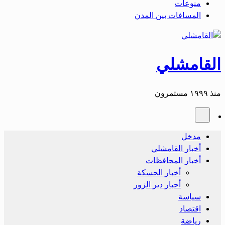
منوعات
المسافات بين المدن
القامشلي
منذ ١٩٩٩ مستمرون
مدخل
أخبار القامشلي
أخبار المحافظات
أخبار الحسكة
أحبار دير الزور
سياسة
اقتصاد
رياضة