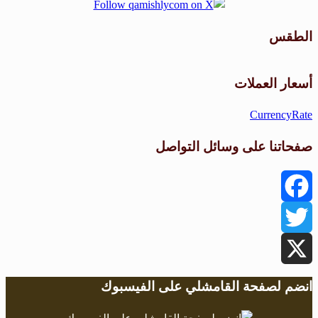
الطقس
طقس القامشلي
أسعار العملات
CurrencyRate
صفحاتنا على وسائل التواصل
Facebook
Twitter
X
انضم لصفحة القامشلي على الفيسبوك