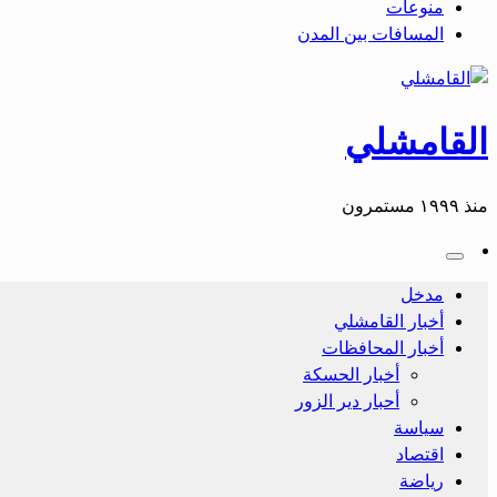
منوعات
المسافات بين المدن
القامشلي
منذ ١٩٩٩ مستمرون
مدخل
أخبار القامشلي
أخبار المحافظات
أخبار الحسكة
أحبار دير الزور
سياسة
اقتصاد
رياضة