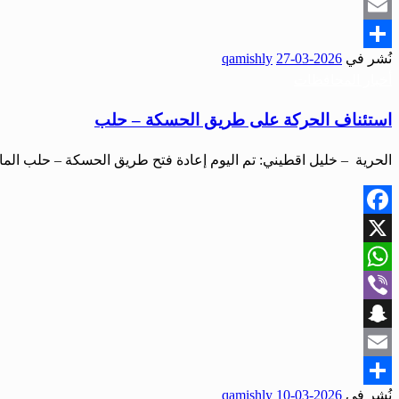
Snapchat
Email
نُشر في
2026-03-27
qamishly
Share
أخبار المحافظات
استئناف الحركة على طريق الحسكة – حلب
الحرية – خليل اقطيني: تم اليوم إعادة فتح طريق الحسكة – حلب الما
Facebook
X
WhatsApp
Viber
Snapchat
Email
نُشر في
2026-03-10
qamishly
Share