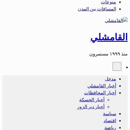
منوعات
المسافات بين المدن
القامشلي
منذ ١٩٩٩ مستمرون
مدخل
أخبار القامشلي
أخبار المحافظات
أخبار الحسكة
أحبار دير الزور
سياسة
اقتصاد
رياضة