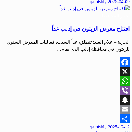
نُشر
qamishly
2026-04-09
Share
في
أخبار المحافظات
افتتاح معرض الزيتون في إدلب غداً
الحرية – علام العبد: تنطلق، غداً السبت، فعاليات المعرض السنوي
للزيتون في محافظة إدلب الذي يقام…
Facebook
X
WhatsApp
Viber
Snapchat
Email
نُشر
qamishly
2025-12-12
Share