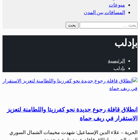
منوعات
المسافات بين المدن
البحث
عن:
بإدلب
الرئيسية
بإدلب
أخبار المحافظات
انطلاق قافلة رجوع جديدة نحو كفرزيتا واللطامنة لتعزيز
الاستقرار في ريف حماة
الحرية – علاء الدين الإسماعيل: شهدت مخيمات الشمال السوري
اليوم الخميس إطلاق قافلة عودة طوعية جديدة،…