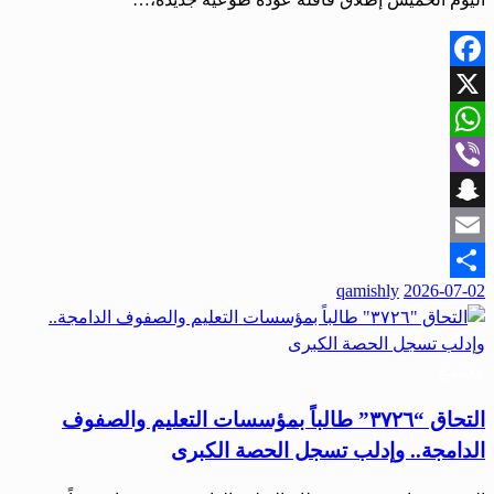
Facebook
X
WhatsApp
Viber
Snapchat
Email
نُشر
qamishly
2026-07-02
Share
في
مجتمع
التحاق “٣٧٢٦” طالباً بمؤسسات التعليم والصفوف
الدامجة.. وإدلب تسجل الحصة الكبرى