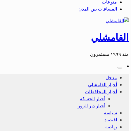
منوعات
المسافات بين المدن
القامشلي
منذ ١٩٩٩ مستمرون
مدخل
أخبار القامشلي
أخبار المحافظات
أخبار الحسكة
أحبار دير الزور
سياسة
اقتصاد
رياضة