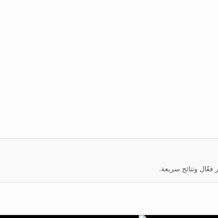
عّال ونتائج سريعة.