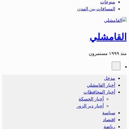
منوعات
المسافات بين المدن
القامشلي
منذ ١٩٩٩ مستمرون
مدخل
أخبار القامشلي
أخبار المحافظات
أخبار الحسكة
أحبار دير الزور
سياسة
اقتصاد
رياضة