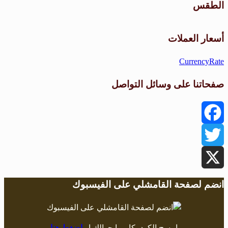
الطقس
طقس القامشلي
أسعار العملات
CurrencyRate
صفحاتنا على وسائل التواصل
Facebook
Twitter
X
انضم لصفحة القامشلي على الفيسبوك
امسح الكود بكاميرا جوالك او
اضغط هنا