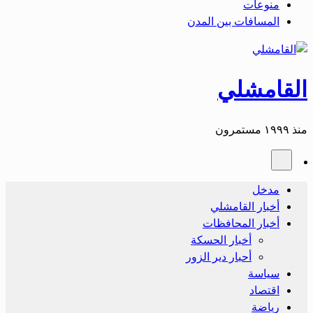
منوعات
المسافات بين المدن
القامشلي
منذ ١٩٩٩ مستمرون
مدخل
أخبار القامشلي
أخبار المحافظات
أخبار الحسكة
أحبار دير الزور
سياسة
اقتصاد
رياضة