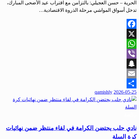
الحرية – حسن العجيلي: بالتزامن مع اقتراب عيد الأضحى المبارك،
تدخل أسواق المواشي مرحلة الذروة الاقتصادية…
Facebook
X
WhatsApp
Viber
Snapchat
Email
نُشر
qamishly
2026-05-25
Share
في
رياضة
نادي حلب يحتضن الكرامة في لقاء منتظر ضمن نهائيات
كرة السلة