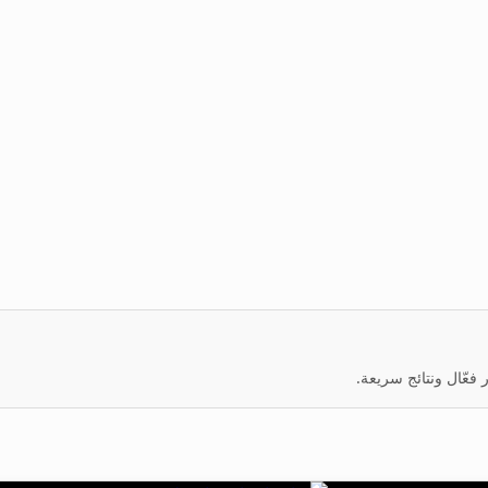
عّال ونتائج سريعة.