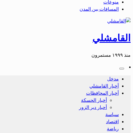
منوعات
المسافات بين المدن
القامشلي
منذ ١٩٩٩ مستمرون
مدخل
أخبار القامشلي
أخبار المحافظات
أخبار الحسكة
أحبار دير الزور
سياسة
اقتصاد
رياضة