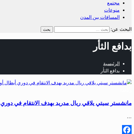
مجتمع
منوعات
المسافات بين المدن
البحث عن:
بدافع الثأر
الرئيسية
بدافع الثأر
رياضة
مانشستر سيتي يلاقي ريال مدريد بهدف الانتقام في دوري أ
…