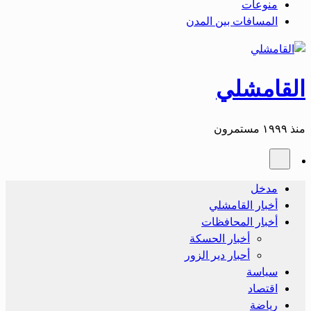
منوعات
المسافات بين المدن
القامشلي
منذ ١٩٩٩ مستمرون
مدخل
أخبار القامشلي
أخبار المحافظات
أخبار الحسكة
أحبار دير الزور
سياسة
اقتصاد
رياضة