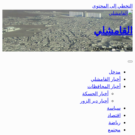
التخطي إلى المحتوى
القامشلي
منذ ١٩٩٩ مستمرون
مدخل
أخبار القامشلي
أخبار المحافظات
أخبار الحسكة
أحبار دير الزور
سياسة
اقتصاد
رياضة
مجتمع