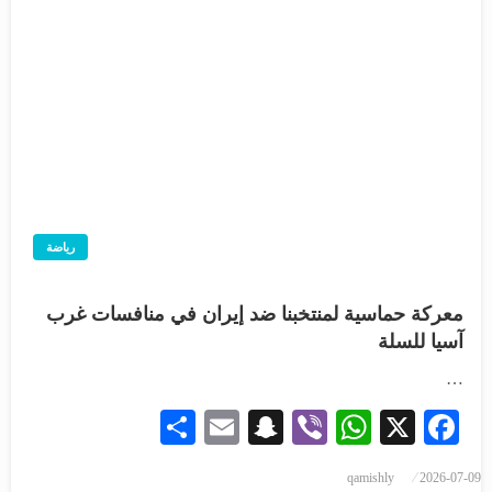
رياضة
معركة حماسية لمنتخبنا ضد إيران في منافسات غرب
آسيا للسلة
…
Share
Snapchat
Email
WhatsApp
Viber
Facebook
X
qamishly
2026-07-09