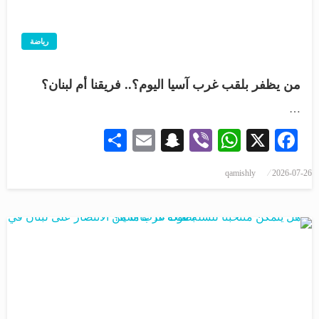
رياضة
من يظفر بلقب غرب آسيا اليوم؟.. فريقنا أم لبنان؟
…
Share
Snapchat
Email
WhatsApp
Viber
Facebook
X
qamishly
2026-07-26