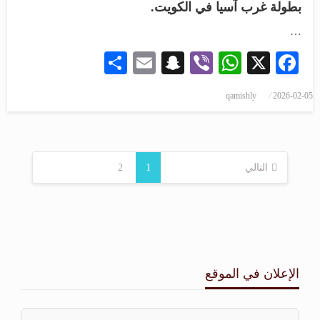
بطولة غرب آسيا في الكويت.
…
Share
Snapchat
Email
WhatsApp
Viber
Facebook
X
qamishly
2026-02-05
التالي
1
2
الإعلان في الموقع