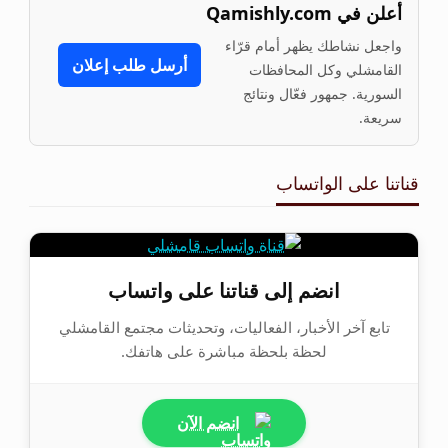
أعلن في Qamishly.com
واجعل نشاطك يظهر أمام قرّاء
أرسل طلب إعلان
القامشلي وكل المحافظات
السورية. جمهور فعّال ونتائج
سريعة.
قناتنا على الواتساب
انضم إلى قناتنا على واتساب
تابع آخر الأخبار، الفعاليات، وتحديثات مجتمع القامشلي
لحظة بلحظة مباشرة على هاتفك.
انضم الآن