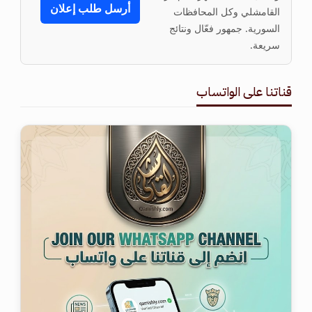
أرسل طلب إعلان
القامشلي وكل المحافظات
السورية. جمهور فعّال ونتائج
سريعة.
قناتنا على الواتساب