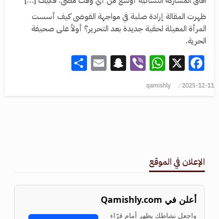
آفاق المشاركة النسائية أوسع من أي وقت مضى. فكيف […]
ظهرت المقالة إرادة صلبة في مواجهة الفوضى كيف أسست
المرأة المعيلة لحقبة جديدة بعد التحرير؟ أولاً على صحيفة
الحرية.
Share
Snapchat
Email
WhatsApp
Viber
Facebook
X
qamishly
2025-12-11
الإعلان في الموقع
أعلن في Qamishly.com
واجعل نشاطك يظهر أمام قرّاء