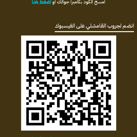
امسح الكود بكاميرا جوالك او
اضغط هنا
انضم لجروب القامشلي على الفيسبوك