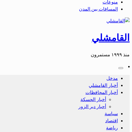
منوعات
المسافات بين المدن
القامشلي
منذ ١٩٩٩ مستمرون
مدخل
أخبار القامشلي
أخبار المحافظات
أخبار الحسكة
أحبار دير الزور
سياسة
اقتصاد
رياضة