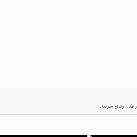
عّال ونتائج سريعة.