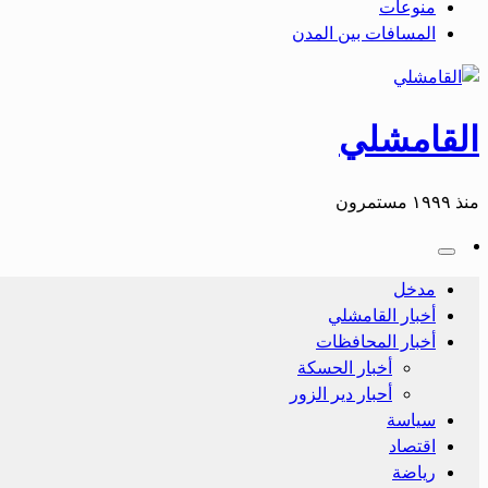
منوعات
المسافات بين المدن
القامشلي
منذ ١٩٩٩ مستمرون
مدخل
أخبار القامشلي
أخبار المحافظات
أخبار الحسكة
أحبار دير الزور
سياسة
اقتصاد
رياضة