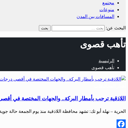
مجتمع
منوعات
المسافات بين المدن
البحث عن:
تأهب قصوى
الرئيسية
تأهب قصوى
أخبار المحافظات
اللاذقية ترحب بأمطار البركة.. والجهات المختصة في أقصى
الحرية – نهلة أبو تك: تشهد محافظة اللاذقية منذ يوم الجمعة حالة جو