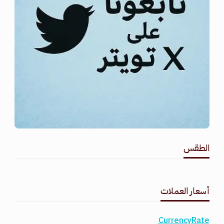
الطقس
طقس القامشلي
أسعار العملات
CurrencyRate