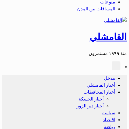
منوعات
المسافات بين المدن
القامشلي
منذ ١٩٩٩ مستمرون
مدخل
أخبار القامشلي
أخبار المحافظات
أخبار الحسكة
أحبار دير الزور
سياسة
اقتصاد
رياضة