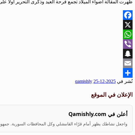
ظهرت المقالة أضواء الميلاد تجمع فرحة العيد وذكرى التحرير أولاً عل
Facebook
X
WhatsApp
Viber
Snapchat
Email
نُشر في
2025-12-25
qamishly
Share
الإعلان في الموقع
أعلن في Qamishly.com
واجعل نشاطك يظهر أمام قرّاء القامشلي وكل المحافظات السورية. جمهور ف