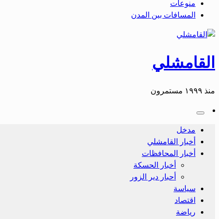
منوعات
المسافات بين المدن
القامشلي
منذ ١٩٩٩ مستمرون
مدخل
أخبار القامشلي
أخبار المحافظات
أخبار الحسكة
أحبار دير الزور
سياسة
اقتصاد
رياضة