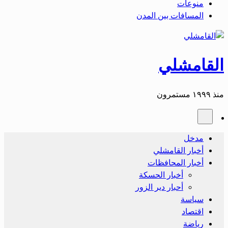
منوعات
المسافات بين المدن
القامشلي
منذ ١٩٩٩ مستمرون
مدخل
أخبار القامشلي
أخبار المحافظات
أخبار الحسكة
أحبار دير الزور
سياسة
اقتصاد
رياضة