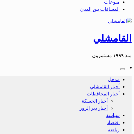
منوعات
المسافات بين المدن
القامشلي
منذ ١٩٩٩ مستمرون
مدخل
أخبار القامشلي
أخبار المحافظات
أخبار الحسكة
أحبار دير الزور
سياسة
اقتصاد
رياضة