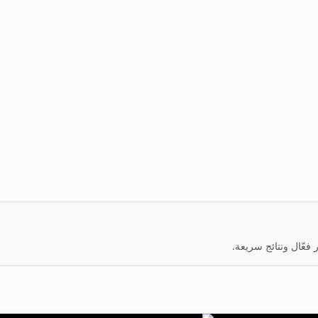
عّال ونتائج سريعة.