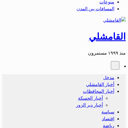
منوعات
المسافات بين المدن
القامشلي
منذ ١٩٩٩ مستمرون
مدخل
أخبار القامشلي
أخبار المحافظات
أخبار الحسكة
أحبار دير الزور
سياسة
اقتصاد
رياضة