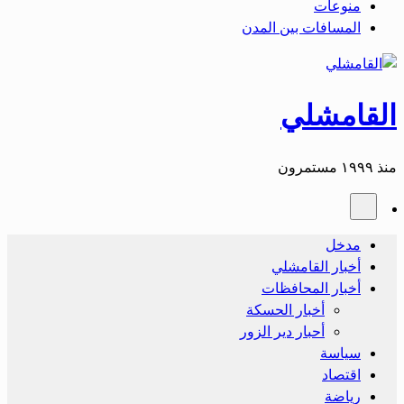
منوعات
المسافات بين المدن
القامشلي
منذ ١٩٩٩ مستمرون
مدخل
أخبار القامشلي
أخبار المحافظات
أخبار الحسكة
أحبار دير الزور
سياسة
اقتصاد
رياضة