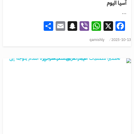
آسيا اليوم
…
Share
Snapchat
Email
WhatsApp
Viber
Facebook
X
qamishly
2025-10-13