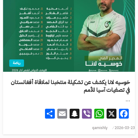
رياضة
خوسيه لانا يكشف عن تشكيلة منتخبنا لملاقاة أفغانستان
في تصفيات آسيا للأمم
…
Share
Snapchat
Email
WhatsApp
Viber
Facebook
X
qamishly
2026-03-23