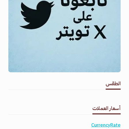
الطقس
طقس القامشلي
أسعار العملات
CurrencyRate