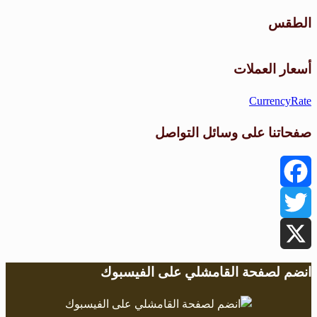
الطقس
طقس القامشلي
أسعار العملات
CurrencyRate
صفحاتنا على وسائل التواصل
Facebook
Twitter
X
انضم لصفحة القامشلي على الفيسبوك