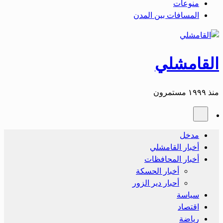
منوعات
المسافات بين المدن
القامشلي
منذ ١٩٩٩ مستمرون
مدخل
أخبار القامشلي
أخبار المحافظات
أخبار الحسكة
أحبار دير الزور
سياسة
اقتصاد
رياضة