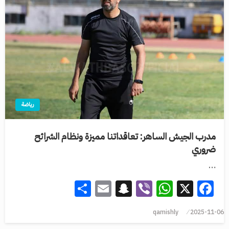
رياضة
مدرب الجيش الساهر: تعاقداتنا مميزة ونظام الشرائح
ضروري
…
Share
Snapchat
Email
WhatsApp
Viber
Facebook
X
qamishly
2025-11-06