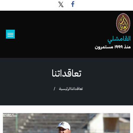
القامشلي
منذ ١٩٩٩ مستمرون
تعاقداتنا
تعاقداتنا
الرئيسية