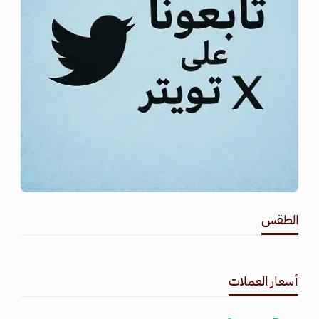
الطقس
طقس القامشلي
أسعار العملات