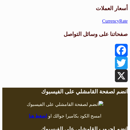
طقس القامشلي
أسعار العملات
CurrencyRate
صفحاتنا على وسائل التواصل
Facebook
Twitter
X
انضم لصفحة القامشلي على الفيسبوك
امسح الكود بكاميرا جوالك او
اضغط هنا
انضم لجروب القامشلي على الفيسبوك