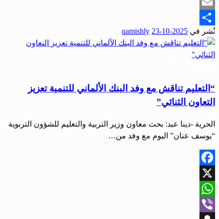
Snapchat
Email
نُشر في
2025-10-23
qamishly
Share
أخبار المحافظات
“التعليم تناقش مع وفد البنك الألماني للتنمية تعزيز
التعاون الثنائي”
الحرية -دينا عبد: بحث معاون وزير التربية والتعليم للشؤون التربوية
“يوسف عنان” اليوم مع وفد من…
Facebook
X
WhatsApp