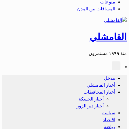
منوعات
المسافات بين المدن
القامشلي
منذ ١٩٩٩ مستمرون
مدخل
أخبار القامشلي
أخبار المحافظات
أخبار الحسكة
أحبار دير الزور
سياسة
اقتصاد
رياضة